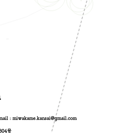
n
mail :
miwakame.kansai@gmail.com
804号