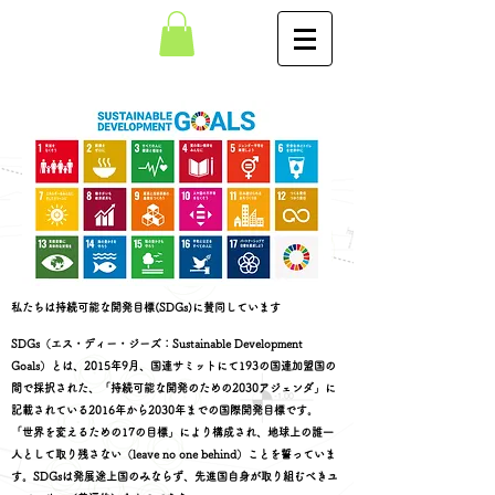
私たちは持続可能な開発目標(SDGs)に賛同しています
SDGs（エス・ディー・ジーズ：Sustainable Development
Goals）とは、2015年9月、国連サミットにて193の国連加盟国の
間で採択された、「持続可能な開発のための2030アジェンダ」に
記載されている2016年から2030年までの国際開発目標です。
「世界を変えるための17の目標」により構成され、地球上の誰一
人として取り残さない（leave no one behind）ことを誓っていま
す。SDGsは発展途上国のみならず、先進国自身が取り組むべきユ