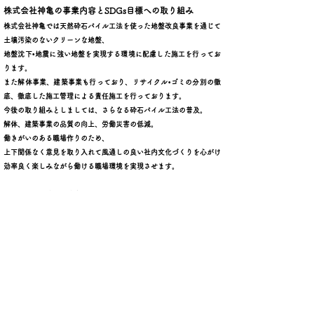
株式会社神亀の事業内容とSDGs目標への取り組み
株式会社神亀では天然砕石パイル工法を使った地盤改良事業を通じて
土壌汚染のないクリーンな地盤、
地盤沈下•地震に強い地盤を実現する環境に配慮した施工を行ってお
ります。
また解体事業、建築事業も行っており、リサイクル•ゴミの分別の徹
底、徹底した施工管理による責任施工を行っております。
今後の取り組みとしましては、
さらなる砕石パイル工法の普及。
解体、建築事業の品質の向上、労働災害の低減。
働きがいのある職場作りのため、
上下関係なく意見を取り入れて風通しの良い社内文化づくりを心がけ
効率良く楽しみながら働ける職場環境を実現させます。
また、時代の流れに適応し、
男女平等に出産、育児、介護をしながらでも仕事を続けられる安心し
て長く働ける環境を実現するため、
日々努めてまいります。